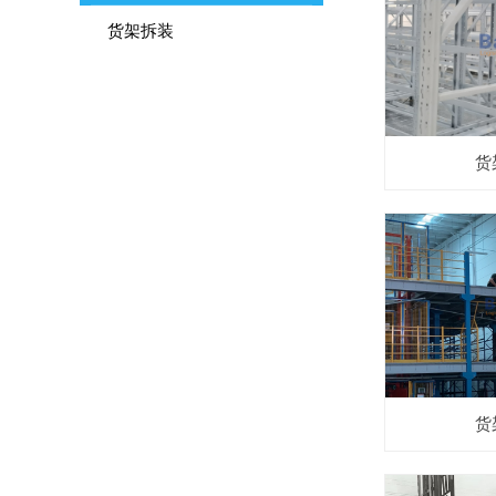
货架拆装
货
货