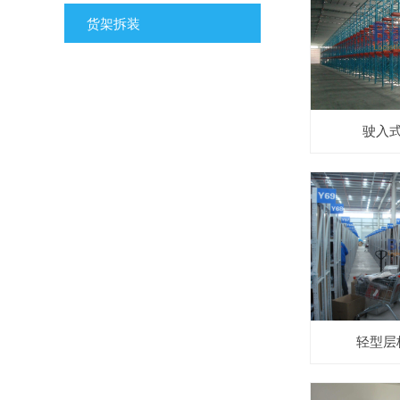
货架拆装
驶入
轻型层