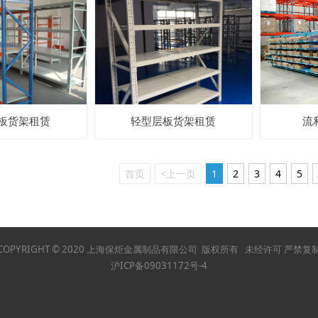
板货架租赁
轻型层板货架租赁
流
首页
<上一页
1
2
3
4
5
COPYRIGHT © 2020 上海保炬金属制品有限公司 版权所有 未经许可 严禁复
沪ICP备09031172号-4